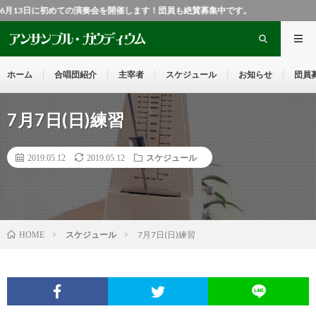
6月13日に初めての演奏会を開催します！団員も絶賛募集中です。
ホーム
合唱団紹介
主宰者
スケジュール
お知らせ
団員
7月7日(日)練習
2019.05.12
2019.05.12
スケジュール
スケジュール
7月7日(日)練習
HOME