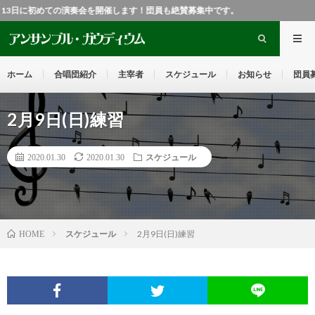
13日に初めての演奏会を開催します！団員も絶賛募集中です。
ホーム
合唱団紹介
主宰者
スケジュール
お知らせ
団員
2月9日(日)練習
2020.01.30
2020.01.30
スケジュール
スケジュール
2月9日(日)練習
HOME