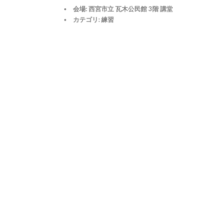
会場:
西宮市立 瓦木公民館 3階 講堂
カテゴリ:
練習